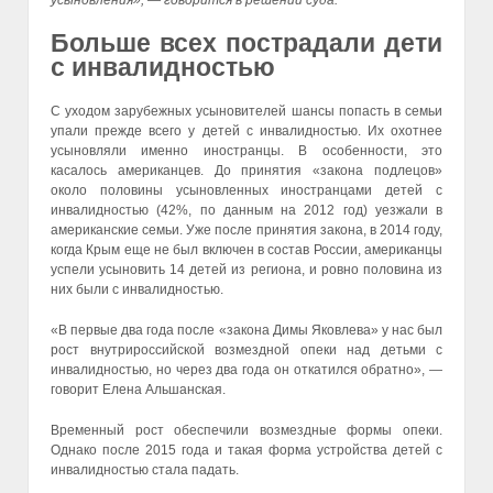
усыновления», — говорится в решении суда.
Больше всех пострадали дети
с инвалидностью
С уходом зарубежных усыновителей шансы попасть в семьи
упали прежде всего у детей с инвалидностью. Их охотнее
усыновляли именно иностранцы. В особенности, это
касалось американцев. До принятия «закона подлецов»
около половины усыновленных иностранцами детей с
инвалидностью (42%, по данным на 2012 год) уезжали в
американские семьи. Уже после принятия закона, в 2014 году,
когда Крым еще не был включен в состав России, американцы
успели усыновить 14 детей из региона, и ровно половина из
них были с инвалидностью.
«В первые два года после «закона Димы Яковлева» у нас был
рост внутрироссийской возмездной опеки над детьми с
инвалидностью, но через два года он откатился обратно», —
говорит Елена Альшанская.
Временный рост обеспечили возмездные формы опеки.
Однако после 2015 года и такая форма устройства детей с
инвалидностью стала падать.