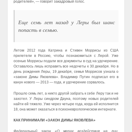
родителей», — говорит закадровый голос.
Еще семь лет назад у Леры был шанс
попасть в семью.
Летом 2012 года Катрина и Стивен Моррисы из США
прилетели в Россию, чтобы познакомиться с Лерой. Уже
осенью Моррисы подали все документы в суд на удочерение.
Оставалось лишь исправить все недочеты к 30 декабря. Но в
день рождения Леры, 19 декабря, семья Моррисов узнала о
«законе Димы Яковлева». Владимир Путин подписал его в
канун нового — 2013 — года, и удочерение сорвалось.
Прошло семь лет, а никто другой забрать к себе Леру так и не
захотел. У Леры синдром Дауна, поэтому новых родителей
найти ей тяжело. Уже через четыре года, когда ей исполнится
18, она может оказаться в психоневрологическом интернате.
КАК ПРИНИМАЛИ «ЗАКОН ДИМЫ ЯКОВЛЕВА»
Федеральный закон «О мерах воздействия на лиц,