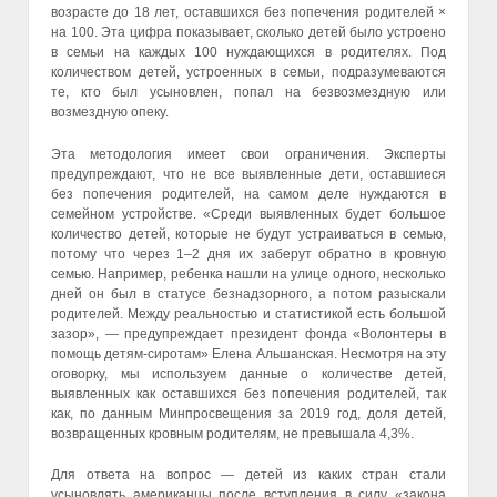
возрасте до 18 лет, оставшихся без попечения родителей ×
на 100. Эта цифра показывает, сколько детей было устроено
в семьи на каждых 100 нуждающихся в родителях. Под
количеством детей, устроенных в семьи, подразумеваются
те, кто был усыновлен, попал на безвозмездную или
возмездную опеку.
Эта методология имеет свои ограничения. Эксперты
предупреждают, что не все выявленные дети, оставшиеся
без попечения родителей, на самом деле нуждаются в
семейном устройстве. «Среди выявленных будет большое
количество детей, которые не будут устраиваться в семью,
потому что через 1–2 дня их заберут обратно в кровную
семью. Например, ребенка нашли на улице одного, несколько
дней он был в статусе безнадзорного, а потом разыскали
родителей. Между реальностью и статистикой есть большой
зазор», — предупреждает президент фонда «Волонтеры в
помощь детям-сиротам» Елена Альшанская. Несмотря на эту
оговорку, мы используем данные о количестве детей,
выявленных как оставшихся без попечения родителей, так
как, по данным Минпросвещения за 2019 год, доля детей,
возвращенных кровным родителям, не превышала 4,3%.
Для ответа на вопрос — детей из каких стран стали
усыновлять американцы после вступления в силу «закона