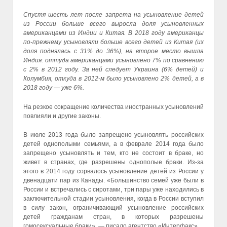
Спустя шесть лет после запрета на усыновление детей
из России больше всего выросла доля усыновленных
американцами из Индии и Китая. В 2018 году американцы
по-прежнему усыновляли больше всего детей из Китая (их
доля поднялась с 31% до 36%), на второе место вышла
Индия: оттуда американцами усыновлено 7% по сравнению
с 2% в 2012 году. За ней следует Украина (6% детей) и
Колумбия, откуда в 2012-м было усыновлено 2% детей, а в
2018 году — уже 6%.
На резкое сокращение количества иностранных усыновлений
повлияли и другие законы.
В июле 2013 года было запрещено усыновлять российских
детей однополыми семьями, а в феврале 2014 года было
запрещено усыновлять и тем, кто не состоит в браке, но
живет в странах, где разрешены однополые браки. Из-за
этого в 2014 году сорвалось усыновление детей из России у
двенадцати пар из Канады. «Большинство семей уже были в
России и встречались с сиротами, три пары уже находились в
заключительной стадии усыновления, когда в России вступил
в силу закон, ограничивающий усыновление российских
детей гражданам стран, в которых разрешены
гомосексуальные браки», — писало агентство «Интерфакс».