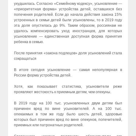
ухудшилась. Согласно «Семейному кодексу», усыновление —
«приоритетная форма» устройства детей, оставшихся без
попечения родителей. Если до начала действия закона 15%
устроенных в семьи детей были усыновлены, то в 2019 году
эта доля опустилась до 9%. Таким образом, россиянам не
удалось компенсировать уход иностранцев, для которых
усыновление — единственная доступная форма принятия
ребенка в семью.
После принятия «закона подлецов» доля усыновлений стала
сокращаться
В итоге сегодня усыновление — самая непопулярная в
России форма устройства детей.
Хотя, как показывает статистика, усыновители реже
проявляют жестокость к приемным детям, чем опекуны.
В 2019 году на 100 тыс. усыновленных двум детям был
причинен вред по вине усыновителей. А на 100 тыс.
опекаемых в том же году было шесть детей, здоровью
которых был причинен вред по вине опекунов, попечителей,
приемных или патронатных родителей.