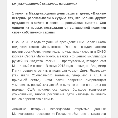
ых усыновителей сказались на сиротах
1 июня, в Международный день защиты детей, «Важные
истории» рассказывали о судьбе тех, кто больше других
нуждается в заботе и опеке, — российских сиротах. Они
одними из первых пострадали от санкционной политики
своей собственной страны.
В конце 2012 года тогдашний президент США Барак Обама
подписал «закон Магнитского». Этот акт вводил санкции
против российских чиновников, причастных к смерти в СИЗО
юриста Сергея Магнитского, а также к хищению миллиардов
рублей из бюджета России — преступлению, которое сам
Магнитский и выявил. В канун 2013 года президент Владимир
Путин решил ответить и подписал «закон Димы Яковлева»
(так звали 21-месячного мальчика, умершего в США в
приемной семье). Этот закон запретил американцам
усыновлять российских детей: в силу того, что в те годы на
граждан США приходилось самое большое количество
усыновлений, многие российские дети навсегда лишились
шанса обрести свою семью.
«Важные истории» исследовали открытые данные
Министерства просвещения России, чтобы понять, как за эти