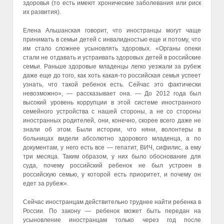
здоровья (то есть имеют хронические заболевания или риск
их развития).
Елена Альшанская говорит, что иностранцы могут чаще
принимать в семьи детей с инвалидностью еще и потому, что
им стало сложнее усыновлять здоровых. «Органы опеки
стали не отдавать и устраивать здоровых детей в российские
семьи. Раньше здоровые младенцы легко уезжали за рубеж
даже еще до того, как хоть какая-то российская семья успеет
узнать, что такой ребенок есть. Сейчас это фактически
невозможно», — рассказывает она. — До 2012 года был
высокий уровень коррупции в этой системе иностранного
семейного устройства с нашей стороны, а не со стороны
иностранных родителей, они, конечно, скорее всего даже не
знали об этом. Были истории, что няни, волонтеры в
больницах видели абсолютно здорового младенца, а по
документам, у него есть все — гепатит, ВИЧ, сифилис, а ему
три месяца. Таким образом, у них было обоснование для
суда, почему российский ребенок не был устроен в
российскую семью, у которой есть приоритет, и почему он
едет за рубеж».
Сейчас иностранцам действительно труднее найти ребенка в
России. По закону — ребенок может быть передан на
усыновление иностранцам только через год после