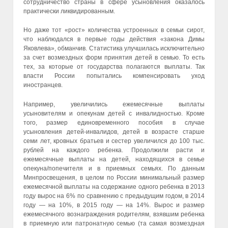
сотрудничество страны в сфере усыновления оказалось
практически ликвидированным.
Но даже тот «рост» количества устроенных в семьи сирот,
что наблюдался в первые годы действия «закона Димы
Яковлева», обманчив. Статистика улучшилась исключительно
за счет возмездных форм принятия детей в семью. То есть
тех, за которые от государства полагаются выплаты. Так
власти России попытались компенсировать уход
иностранцев.
Например, увеличились ежемесячные выплаты
усыновителям и опекунам детей с инвалидностью. Кроме
того, размер единовременного пособия в случае
усыновления детей-инвалидов, детей в возрасте старше
семи лет, кровных братьев и сестер увеличился до 100 тыс.
рублей на каждого ребенка. Продолжили расти и
ежемесячные выплаты на детей, находящихся в семье
опекуна/попечителя и в приемных семьях. По данным
Минпросвещения, в целом по России минимальный размер
ежемесячной выплаты на содержание одного ребенка в 2013
году вырос на 6% по сравнению с предыдущим годом, в 2014
году — на 10%, в 2015 году — на 14%. Вырос и размер
ежемесячного вознаграждения родителям, взявшим ребенка
в приемную или патронатную семью (та самая возмездная