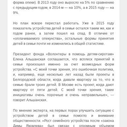
форма опеки). В 2013 году оно выросло на 5% по сравнению
с предыдущим годом, в 2014-м — на 10%, а в 2015 году — на
9%.
Но план вскоре перестал работать. Уже в 2015 году
показатель устройства детей в семьи остался таким же, как и
годом ранее, а затем пошел на спад. В отличие от
«оплачиваемого опекунства», остальные формы принятия
детей в семьи почти не изменились в общей статистике.
Президент фонда «Волонтеры в помощь детям-сиротам»
Елена Альшанская соглашается, что всплеск принятий в
семьи произошел именно за счет возмездных форм
устройства. «С моей точки зрения, это ошибочная политика,
и, например, еще несколько лет назад были проекты в
Белгородской области, когда давали квартиру за то, что в
семью брали троих детей. В Москве есть проект, когда дают
квартиру от пяти детей. С моей точки зрения, такие
инициативы очень порочные и очень неправильные», —
говорит Альшанская.
По мнению эксперта, на первых порах улучшить ситуацию с
устройством детей в семьи помогло и внимание
общественности. «Рост семейного устройства после «закона
Димы Яковлева» был связан с огромным объемом