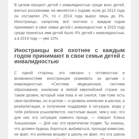
В целом процент детей с инвалидностью среди всех детей,
взятых россиянами, не меняется с годами: если до 2013 года
он составлял 2%, то с 2014 года вырос лишь до 3%.
Иностранцы, напротив, всё охотнее с каждым годом
принимают в свои семьи детей с инвалидностью: в 2010 году
среди принятых ими детей было 4% детей с инвалидностью,
а в 2019 году — уже 10%.
Иностранцы всё охотнее с каждым
годом принимают в свои семьи детей с
инвалидностью
С одной стороны, это связано с готовностью и
возможностями иностранцев ухаживать за детьми с
инвалидностью. «Система медицинская, система
образования, инклюзии в любой европейской стране на
таком уровне, который нам пока и не снился, там тоже есть
свои проблемы, но в целом — и уровень инклюзии в школах, и
реабилитации, и получение поддержки в ситуации, когда у
тебя ребенок усыновляется, настолько выше, чем у нас, что
для них эта ситуация намного проще, — говорит Елена
Альшанская. — Для нас это практически подвиг. Ты знаешь,
что должен будешь бороться, выбиваться, проходя комиссии,
не факт, что ребенка возьмут в школу, не факт, что эта школа