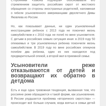
Сторонники «закона подлецов» обосновывали его
стремлением защитить российских сирот от жестокого
обращения со стороны иностранных родителей, напоминая
о гибели усыновленного американцами двухлетнего Димы
Яковлева из России.
Но, как показывают данные, ни один усыновленный
иностранцами ребенок с 2013 года не покончил жизнь
самоубийством и с 2010 года не погиб по вине усыновителя.
С детьми в российских семьях ситуация иная: в 2019 году 50
опекаемых и три усыновленных ребенка покончили жизнь
самоубийством. В 2019 году по вине российских опекунов
погибли два ребенка, один из них находился под
предварительной опекой, а второй жил в приемной семье.
Усыновители реже
отказываются от детей и
возвращают их обратно в
детдома
Есть и еще одна тревожная тенденция, вызванная тем, что
россияне реже обращаются к такой форме, как усыновление.
В России ухудшается проблема «вторичного сиротства» —
происходит всё больше случаев, когда взятых в семьи детей