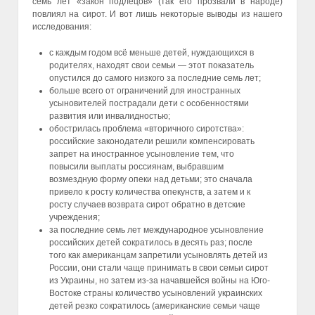
семь лет «закон подлецов» (так его прозвали в народе)
повлиял на сирот. И вот лишь некоторые выводы из нашего
исследования:
с каждым годом всё меньше детей, нуждающихся в
родителях, находят свои семьи — этот показатель
опустился до самого низкого за последние семь лет;
больше всего от ограничений для иностранных
усыновителей пострадали дети с особенностями
развития или инвалидностью;
обострилась проблема «вторичного сиротства»:
российские законодатели решили компенсировать
запрет на иностранное усыновление тем, что
повысили выплаты россиянам, выбравшим
возмездную форму опеки над детьми; это сначала
привело к росту количества опекунств, а затем и к
росту случаев возврата сирот обратно в детские
учреждения;
за последние семь лет международное усыновление
российских детей сократилось в десять раз; после
того как американцам запретили усыновлять детей из
России, они стали чаще принимать в свои семьи сирот
из Украины, но затем из-за начавшейся войны на Юго-
Востоке страны количество усыновлений украинских
детей резко сократилось (американские семьи чаще