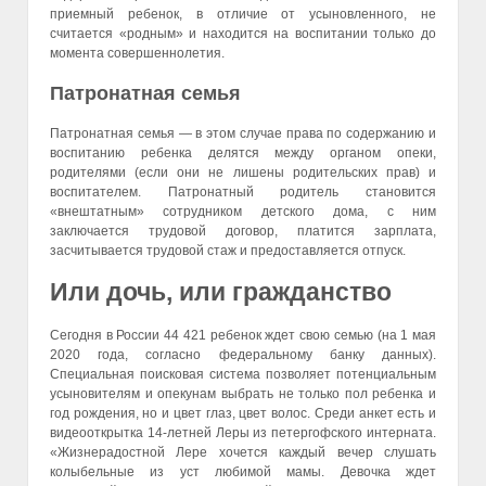
приемный ребенок, в отличие от усыновленного, не
считается «родным» и находится на воспитании только до
момента совершеннолетия.
Патронатная семья
Патронатная семья — в этом случае права по содержанию и
воспитанию ребенка делятся между органом опеки,
родителями (если они не лишены родительских прав) и
воспитателем. Патронатный родитель становится
«внештатным» сотрудником детского дома, с ним
заключается трудовой договор, платится зарплата,
засчитывается трудовой стаж и предоставляется отпуск.
Или дочь, или гражданство
Сегодня в России 44 421 ребенок ждет свою семью (на 1 мая
2020 года, согласно федеральному банку данных).
Специальная поисковая система позволяет потенциальным
усыновителям и опекунам выбрать не только пол ребенка и
год рождения, но и цвет глаз, цвет волос. Среди анкет есть и
видеооткрытка 14-летней Леры из петергофского интерната.
«Жизнерадостной Лере хочется каждый вечер слушать
колыбельные из уст любимой мамы. Девочка ждет