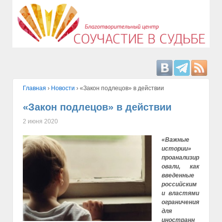
Главная
›
Hовости
›
«Закон подлецов» в действии
«Закон подлецов» в действии
2 июня 2020
«Важные
истории»
проанализир
овали, как
введенные
российским
и властями
ограничения
для
иностранн