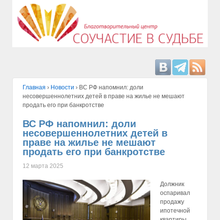
Главная
›
Hовости
›
ВС РФ напомнил: доли
несовершеннолетних детей в праве на жилье не мешают
продать его при банкротстве
ВС РФ напомнил: доли
несовершеннолетних детей в
праве на жилье не мешают
продать его при банкротстве
12 марта 2025
Должник
оспаривал
продажу
ипотечной
квартиры.