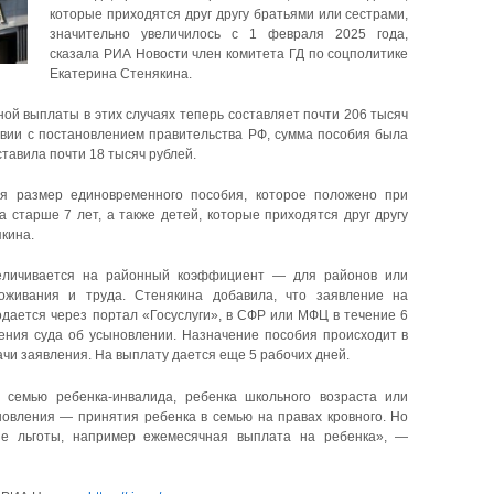
которые приходятся друг другу братьями или сестрами,
значительно увеличилось с 1 февраля 2025 года,
сказала РИА Новости член комитета ГД по соцполитике
Екатерина Стенякина.
ой выплаты в этих случаях теперь составляет почти 206 тысяч
ствии с постановлением правительства РФ, сумма пособия была
тавила почти 18 тысяч рублей.
я размер единовременного пособия, которое положено при
 старше 7 лет, а также детей, которые приходятся друг другу
кина.
величивается на районный коэффициент — для районов или
оживания и труда. Стенякина добавила, что заявление на
дается через портал «Госуслуги», в СФР или МФЦ в течение 6
ения суда об усыновлении. Назначение пособия происходит в
ачи заявления. На выплату дается еще 5 рабочих дней.
 семью ребенка-инвалида, ребенка школьного возраста или
новления — принятия ребенка в семью на правах кровного. Но
е льготы, например ежемесячная выплата на ребенка», —