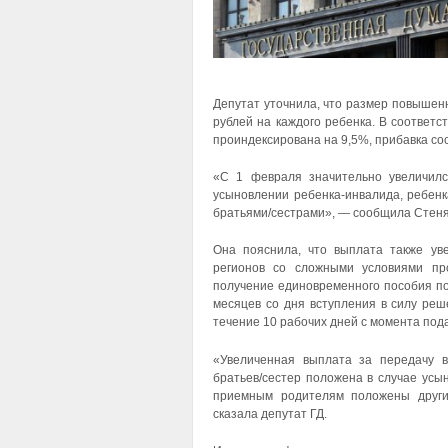
Депутат уточнила, что размер повышенн
рублей на каждого ребенка. В соответ
проиндексирована на 9,5%, прибавка сос
«С 1 февраля значительно увеличилс
усыновлении ребенка-инвалида, ребенка
братьями/сестрами», — сообщила Стеня
Она пояснила, что выплата также у
регионов со сложными условиями пр
получение единовременного пособия по
месяцев со дня вступления в силу реш
течение 10 рабочих дней с момента под
«Увеличенная выплата за передачу в
братьев/сестер положена в случае усы
приемным родителям положены други
сказала депутат ГД.