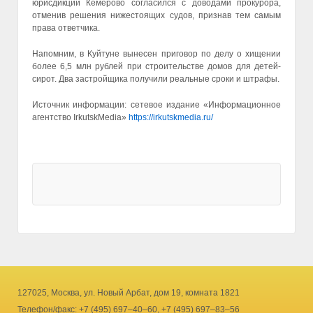
юрисдикции Кемерово согласился с доводами прокурора,
отменив решения нижестоящих судов, признав тем самым
права ответчика.
Напомним, в Куйтуне вынесен приговор по делу о хищении
более 6,5 млн рублей при строительстве домов для детей-
сирот. Два застройщика получили реальные сроки и штрафы.
Источник информации: cетевое издание «Информационное
агентство IrkutskMedia»
https://irkutskmedia.ru/
127025, Москва, ул. Новый Арбат, дом 19, комната 1821
Телефон/факс: +7 (495) 697–40–60, +7 (495) 697–83–56