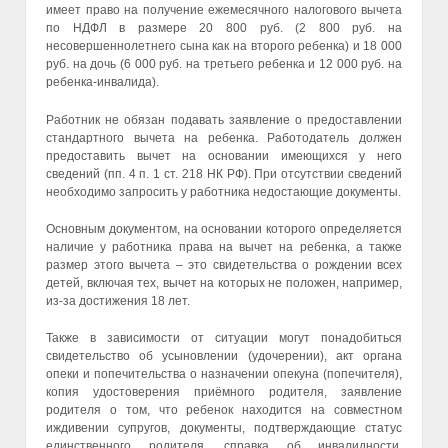
имеет право на получение ежемесячного налогового вычета
по НДФЛ в размере 20 800 руб. (2 800 руб. на
несовершеннолетнего сына как на второго ребенка) и 18 000
руб. на дочь (6 000 руб. на третьего ребенка и 12 000 руб. на
ребенка-инвалида).
Работник не обязан подавать заявление о предоставлении
стандартного вычета на ребенка. Работодатель должен
предоставить вычет на основании имеющихся у него
сведений (пп. 4 п. 1 ст. 218 НК РФ). При отсутствии сведений
необходимо запросить у работника недостающие документы.
Основным документом, на основании которого определяется
наличие у работника права на вычет на ребенка, а также
размер этого вычета – это свидетельства о рождении всех
детей, включая тех, вычет на которых не положен, например,
из-за достижения 18 лет.
Также в зависимости от ситуации могут понадобиться
свидетельство об усыновлении (удочерении), акт органа
опеки и попечительства о назначении опекуна (попечителя),
копия удостоверения приёмного родителя, заявление
родителя о том, что ребенок находится на совместном
иждивении супругов, документы, подтверждающие статус
единственного родителя, справка об инвалидности,