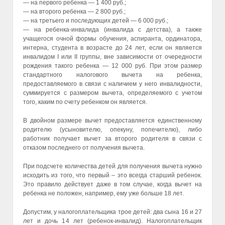
— на первого ребенка — 1 400 руб.;
— на второго ребенка — 2 800 руб.;
— на третьего и последующих детей — 6 000 руб.;
— на ребенка-инвалида (инвалида с детства), а также
учащегося очной формы обучения, аспиранта, ординатора,
интерна, студента в возрасте до 24 лет, если он является
инвалидом I или II группы, вне зависимости от очередности
рождения такого ребенка — 12 000 руб. При этом размер
стандартного налогового вычета на ребенка,
предоставляемого в связи с наличием у него инвалидности,
суммируется с размером вычета, определяемого с учетом
того, каким по счету ребенком он является.
В двойном размере вычет предоставляется единственному
родителю (усыновителю, опекуну, попечителю), либо
работник получает вычет за второго родителя в связи с
отказом последнего от получения вычета.
При подсчете количества детей для получения вычета нужно
исходить из того, что первый – это всегда старший ребенок.
Это правило действует даже в том случае, когда вычет на
ребенка не положен, например, ему уже больше 18 лет.
Допустим, у налогоплательщика трое детей: два сына 16 и 27
лет и дочь 14 лет (ребенок-инвалид). Налогоплательщик