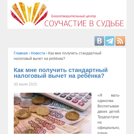
Главная
›
Hовости
›
Как мне получить стандартный
налоговый вычет на ребёнка?
Как мне получить стандартный
налоговый вычет на ребёнка?
30 июля 2025
«Я мать-
одиночка.
Воспитываю
двоих детей.
Трудоустрое
на
официально,
плачу