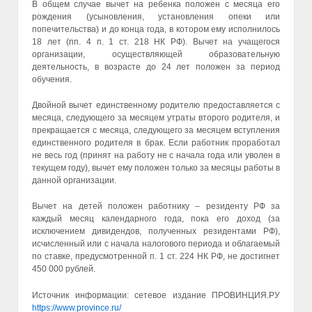
В общем случае вычет на ребенка положен с месяца его
рождения (усыновления, установления опеки или
попечительства) и до конца года, в котором ему исполнилось
18 лет (пп. 4 п. 1 ст. 218 НК РФ). Вычет на учащегося
организации, осуществляющей образовательную
деятельность, в возрасте до 24 лет положен за период
обучения.
Двойной вычет единственному родителю предоставляется с
месяца, следующего за месяцем утраты второго родителя, и
прекращается с месяца, следующего за месяцем вступления
единственного родителя в брак. Если работник проработал
не весь год (принят на работу не с начала года или уволен в
текущем году), вычет ему положен только за месяцы работы в
данной организации.
Вычет на детей положен работнику – резиденту РФ за
каждый месяц календарного года, пока его доход (за
исключением дивидендов, полученных резидентами РФ),
исчисленный или с начала налогового периода и облагаемый
по ставке, предусмотренной п. 1 ст. 224 НК РФ, не достигнет
450 000 рублей.
Источник информации: cетевое издание ПРОВИНЦИЯ.РУ
https://www.province.ru/