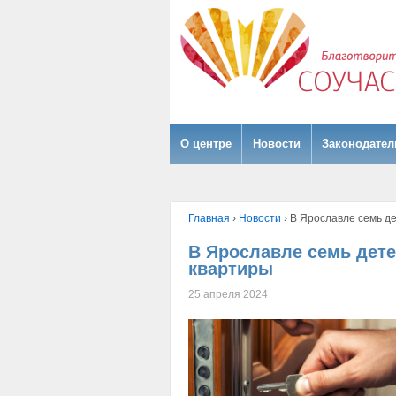
О центре
Hовости
Законодател
Главная
›
Hовости
›
В Ярославле семь де
В Ярославле семь дете
квартиры
25 апреля 2024