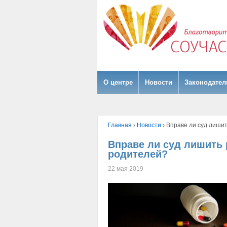
О центре
Hовости
Законодател
Главная
›
Hовости
›
Вправе ли суд лиши
Вправе ли суд лишить
родителей?
22 мая 2019