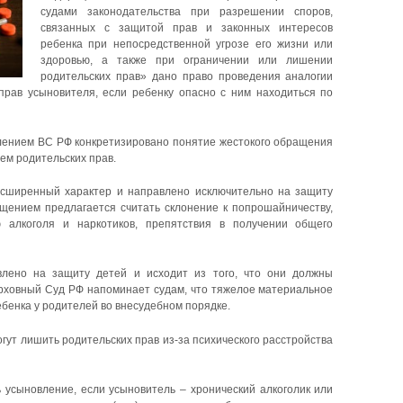
судами законодательства при разрешении споров,
связанных с защитой прав и законных интересов
ребенка при непосредственной угрозе его жизни или
здоровью, а также при ограничении или лишении
родительских прав» дано право проведения аналогии
прав усыновителя, если ребенку опасно с ним находиться по
лением ВС РФ конкретизировано понятие жестокого обращения
ем родительских прав.
асширенный характер и направлено исключительно на защиту
ащением предлагается считать склонение к попрошайничеству,
ию алкоголя и наркотиков, препятствия в получении общего
лено на защиту детей и исходит из того, что они должны
Верховный Суд РФ напоминает судам, что тяжелое материальное
ебенка у родителей во внесудебном порядке.
гут лишить родительских прав из-за психического расстройства
ь усыновление, если усыновитель – хронический алкоголик или