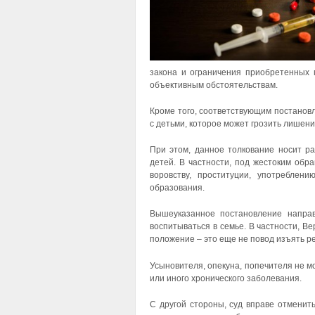
закона и ограничения приобретенных 
объективным обстоятельствам.
Кроме того, соответствующим постанов
с детьми, которое может грозить лишени
При этом, данное толкование носит р
детей. В частности, под жестоким обр
воровству, проституции, употреблен
образования.
Вышеуказанное постановление направ
воспитываться в семье. В частности, 
положение – это еще не повод изъять р
Усыновителя, опекуна, попечителя не мо
или иного хронического заболевания.
С другой стороны, суд вправе отменит