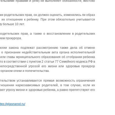
тельскими правами и (или) не выполняет обязанности, жестоко
ии родительских прав, он должен оценить, изменились ли образ
 их отношение к ребенку. При этом обязательно учитывается
му больше 10 лет.
одительских прав, а также о восстановлении в родительских
ием прокурора.
логии закона подлежат рассмотрению также дела об отмене
а о признании недействительным акта органа исполнительной
 или главы муниципального образования об отобрании ребенка
 что в соответствии с пунктом 2 статьи 77 Семейного кодекса РФ в
непосредственной угрозой его жизни или здоровью прокурор
органом опеки и попечительства.
тельством устанавливается прямая возможность ограничения
тношении наркозависимых родителей, в том случае, если их
дают угрозу жизни и здоровью ребенка, а равно препятствуют его
ttps://glasnarod.ru/