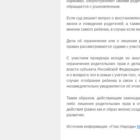
наркоман, злоупотребляет своими роди
обращается с усыновленным.
Если суд решает вопрос о восстановлен
жизни и поведение родителей, а также
мнение самого ребенка, в случае если е
Дела об ограничении или о лишении р
правах рассматриваются судами с участ
С участием прокурора исходя из ана
ограничения родительских прав и дел
власти субъекта Российской Федерации
и о возврате его в семью с учетом того,
случае отобрания ребенка в связи с 
незамедлительно уведомляется об этом 
Таким образом, действующим законода
либо лишения родительских прав в о
действия (равно как и образ жизни) соз
развитию.
Источник информации: «Глас Народа»
h