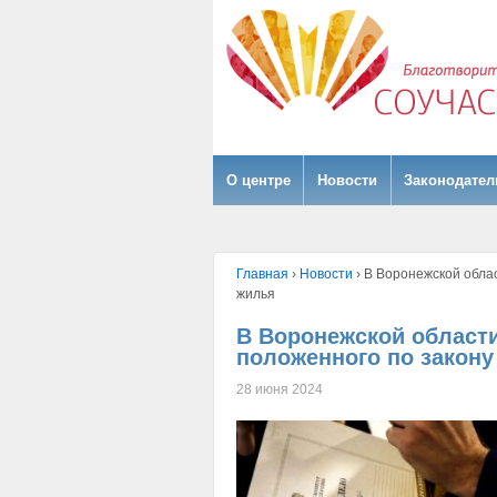
О центре
Hовости
Законодател
Главная
›
Hовости
›
В Воронежской облас
жилья
В Воронежской области
положенного по закон
28 июня 2024