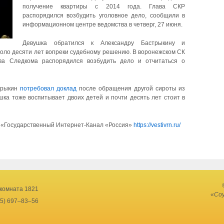
получение квартиры с 2014 года. Глава СКР
распорядился возбудить уголовное дело, сообщили в
информационном центре ведомства в четверг, 27 июня.
Девушка обратился к Александру Бастрыкину и
коло десяти лет вопреки судебному решению. В воронежском СК
ава Следкома распорядился возбудить дело и отчитаться о
трыкин
потребовал доклад
после обращения другой сироты из
шка тоже воспитывает двоих детей и почти десять лет стоит в
 «Государственный Интернет-Канал «Россия»
https://vestivrn.ru/
 комната 1821
«Соу
95) 697–83–56