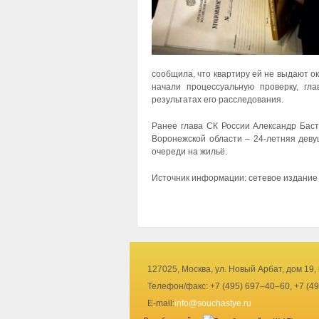
сообщила, что квартиру ей не выдают о
начали процессуальную проверку, гл
результатах его расследования.
Ранее глава СК России Александр Бас
Воронежской области – 24-летняя деву
очереди на жильё.
Источник информации: сетевое издание
127025, Москва, ул. Новый Арбат, дом 19,
Телефон/факс: +7 (495) 697–40–60, +7 (4
E-mail:
info@souchastye.ru