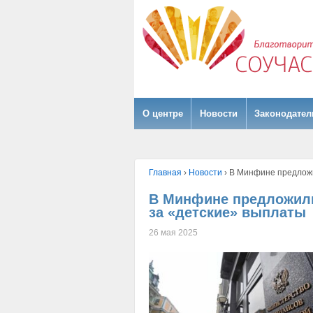
О центре
Hовости
Законодател
Главная
›
Hовости
›
В Минфине предложи
В Минфине предложил
за «детские» выплаты
26 мая 2025