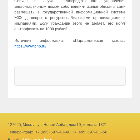
Сейчас в случае непосредственного управления
многоквартирным домом собственники жилья обязаны сами
размещать в государственной информационной системе
ЖКХ договоры с ресурсоснабжающими организациями и
компаниями. Если гражданин этого не делает, его могут
оштрафовать на 1000 рублей.
Источник информации: «Парламентская газета»
https://www.pnp.ru/
127025, Москва, ул. Новый Арбат, дом 19, комната 1821
Телефон/факс: +7 (495) 697–40–60, +7 (495) 697–83–56
E-mail:
info@souchastye.ru