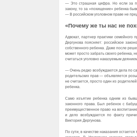
— Это страшная цифра. Но если за п
закону, то за «похищение» ребенка быв
— В российском уголовном праве не пр
«Почему же ты нас не по
Адвокат, партнер практики семейного п
Дергунова поясняет: российское закон
собственного ребенка. Даже после реше
может просто забрать своего ребенка, не
считаться уголовно наказуемым деянием
— Очень редко возбуждаются дела по с
родительских прав — объявляется розы
не считается, просто один из родителе
ребенка.
Само изъятие ребенка одним из бывш
законного права. Был ребенок с бабу
преимущественное право на воспитание 
и дело возбуждается по факту причи
Виктория Дергунова.
По сути, в качестве наказания остается