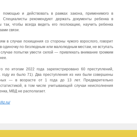
й помощью и действовать в рамках закона, применимого в
рт. Специалисты рекомендуют держать документы ребенка в
 так, чтобы всегда видеть его геолокацию, научить ребенка
вами связи.
иям в случае похищения со стороны чужого взрослого, говорит
 в одиночку по безлюдным или малолюдным местам, не вступать
 случае попытки увести силой — привлекать внимание громким
нее.
 по итогам 2022 года зарегистрировано 60 преступлений,
 году их было 71). Два преступления из них были совершены
нных — в возрасте от 1 года до 13 лет. Предварительно
 статистикой, в том числе учитывающей случаи неисполнения
енка, МВД не располагает.
//iz.ru/