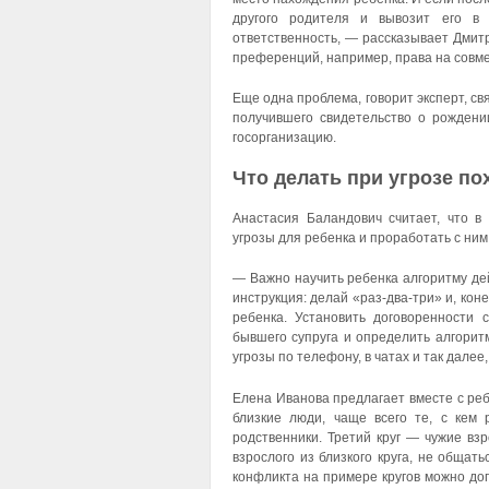
другого родителя и вывозит его в 
ответственность, — рассказывает Дмитр
преференций, например, права на совмес
Еще одна проблема, говорит эксперт, свя
получившего свидетельство о рождении
госорганизацию.
Что делать при угрозе п
Анастасия Баландович считает, что в
угрозы для ребенка и проработать с ним
— Важно научить ребенка алгоритму дей
инструкция: делай «раз-два-три» и, кон
ребенка. Установить договоренности 
бывшего супруга и определить алгоритм
угрозы по телефону, в чатах и так далее
Елена Иванова предлагает вместе с реб
близкие люди, чаще всего те, с кем
родственники. Третий круг — чужие вз
взрослого из близкого круга, не общать
конфликта на примере кругов можно дог