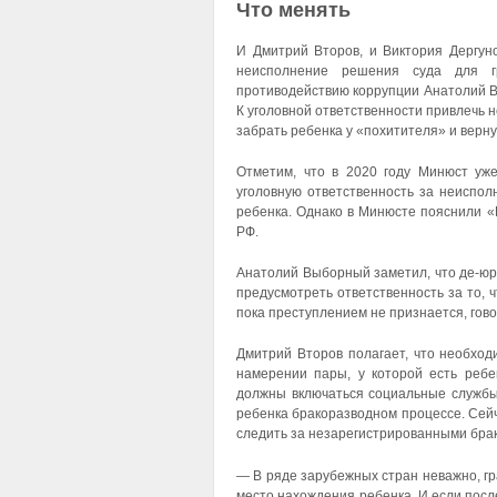
Что менять
И Дмитрий Второв, и Виктория Дергуно
неисполнение решения суда для г
противодействию коррупции Анатолий В
К уголовной ответственности привлечь н
забрать ребенка у «похитителя» и верну
Отметим, что в 2020 году Минюст уже
уголовную ответственность за неиспол
ребенка. Однако в Минюсте пояснили «
РФ.
Анатолий Выборный заметил, что де-юр
предусмотреть ответственность за то, ч
пока преступлением не признается, гово
Дмитрий Второв полагает, что необход
намерении пары, у которой есть ребен
должны включаться социальные службы
ребенка бракоразводном процессе. Сейч
следить за незарегистрированными брак
— В ряде зарубежных стран неважно, гр
место нахождения ребенка. И если посл