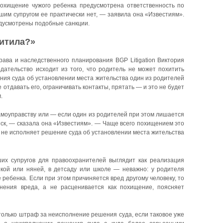
охищение чужого ребенка предусмотрена ответственность по
шим супругом ее практически нет, — заявила она «Известиям».
едусмотрены подобные санкции.
хитила?»
рава и наследственного планирования BGP Litigation Виктория
одательство исходит из того, что родитель не может похитить
ния суда об установлении места жительства один из родителей
 отдавать его, ограничивать контакты, прятать — и это не будет
.
амоуправству или — если один из родителей при этом лишается
ск, — сказала она «Известиям». — Чаще всего похищением это
й не исполняет решение суда об установлении места жительства
их супругов для правоохранителей выглядит как реализация
шкой или няней, в детсаду или школе — неважно: у родителя
ребенка. Если при этом причиняется вред другому человеку, то
нения вреда, а не расценивается как похищение, поясняет
 только штраф за неисполнение решения суда, если таковое уже