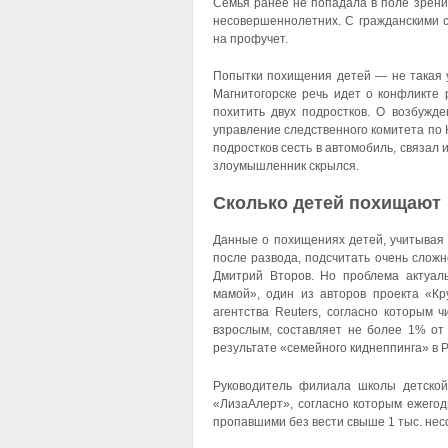
Семья ранее не попадала в поле зрени
несовершеннолетних. С гражданскими с
на профучет.
Попытки похищения детей — не такая у
Магнитогорске речь идет о конфликте 
похитить двух подростков. О возбужд
управление следственного комитета по 
подростков сесть в автомобиль, связал 
злоумышленник скрылся.
Сколько детей похищают
Данные о похищениях детей, учитывая 
после развода, подсчитать очень слож
Дмитрий Второв. Но проблема актуал
мамой», один из авторов проекта «К
агентства Reuters, согласно которым 
взрослым, составляет не более 1% от 
результате «семейного киднеппинга» в 
Руководитель филиала школы детской
«ЛизаАлерт», согласно которым ежегод
пропавшими без вести свыше 1 тыс. не