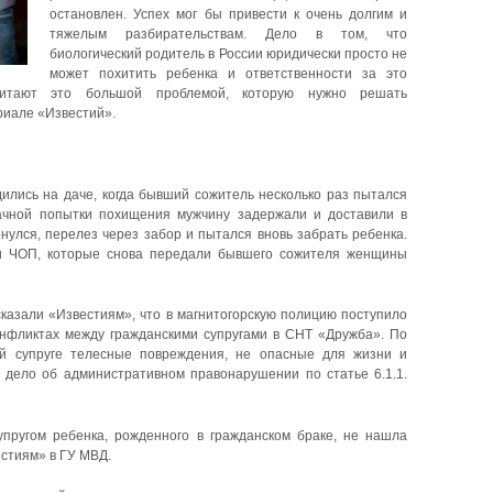
остановлен. Успех мог бы привести к очень долгим и
тяжелым разбирательствам. Дело в том, что
биологический родитель в России юридически просто не
может похитить ребенка и ответственности за это
читают это большой проблемой, которую нужно решать
риале «Известий».
дились на даче, когда бывший сожитель несколько раз пытался
дачной попытки похищения мужчину задержали и доставили в
нулся, перелез через забор и пытался вновь забрать ребенка.
ки ЧОП, которые снова передали бывшего сожителя женщины
казали «Известиям», что в магнитогорскую полицию поступило
нфликтах между гражданскими супругами в СНТ «Дружба». По
й супруге телесные повреждения, не опасные для жизни и
 дело об административном правонарушении по статье 6.1.1.
ругом ребенка, рожденного в гражданском браке, не нашла
стиям» в ГУ МВД.