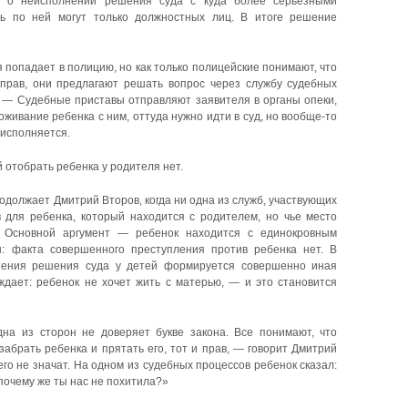
ья о неисполнении решения суда с куда более серьезными
чь по ней могут только должностных лиц. В итоге решение
попадает в полицию, но как только полицейские понимают, что
прав, они предлагают решать вопрос через службу судебных
 — Судебные приставы отправляют заявителя в органы опеки,
живание ребенка с ним, оттуда нужно идти в суд, но вообще-то
 исполняется.
 отобрать ребенка у родителя нет.
одолжает Дмитрий Второв, когда ни одна из служб, участвующих
в для ребенка, который находится с родителем, но чье место
. Основной аргумент — ребенок находится с единокровным
: факта совершенного преступления против ребенка нет. В
лнения решения суда у детей формируется совершенно иная
рждает: ребенок не хочет жить с матерью, — и это становится
дна из сторон не доверяет букве закона. Все понимают, что
забрать ребенка и прятать его, тот и прав, — говорит Дмитрий
го не значат. На одном из судебных процессов ребенок сказал:
почему же ты нас не похитила?»