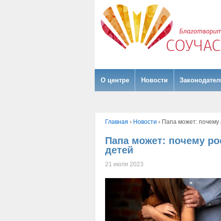
О центре
Hовости
Законодател
Главная
›
Hовости
›
Папа может: почему 
Папа может: почему ро
детей
21 июля 2023