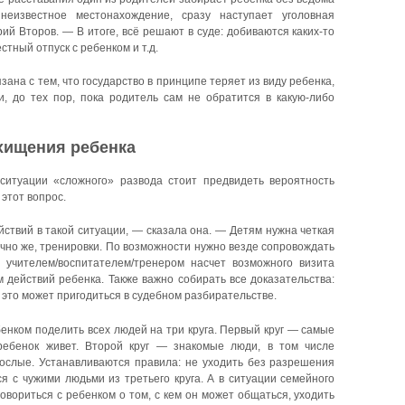
неизвестное местонахождение, сразу наступает уголовная
ий Второв. — В итоге, всё решают в суде: добиваются каких-то
тный отпуск с ребенком и т.д.
зана с тем, что государство в принципе теряет из виду ребенка,
, до тех пор, пока родитель сам не обратится в какую-либо
охищения ребенка
 ситуации «сложного» развода стоит предвидеть вероятность
 этот вопрос.
ствий в такой ситуации, — сказала она. — Детям нужна четкая
ечно же, тренировки. По возможности нужно везде сопровождать
с учителем/воспитателем/тренером насчет возможного визита
 действий ребенка. Также важно собирать все доказательства:
, это может пригодиться в судебном разбирательстве.
енком поделить всех людей на три круга. Первый круг — самые
 ребенок живет. Второй круг — знакомые люди, в том числе
рослые. Устанавливаются правила: не уходить без разрешения
ся с чужими людьми из третьего круга. А в ситуации семейного
овориться с ребенком о том, с кем он может общаться, уходить