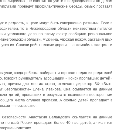
я полицейских, не состоит на учете в подразделении по делам
упругами проведут профилактические беседы, семью поставят
ж и редкость, и цели могут быть совершенно разными. Если в
родителей, то в Нижегородской области неизвестный пытался
ении уголовного дела по этому факту сообщило региональное
Нижегородской области. Мужчина, угрожая ножом, заставил двух
и увез их. Спасли ребят плохие дороги — автомобиль застрял, и
случаи, когда ребенка забирает и скрывает один из родителей
но, говорит руководитель ассоциации «Поиск пропавших детей»
ьна, причем для многих стран, отмечает директор БФ «Быть
руг безопасности» Елена Иванова. Она ссылается на данные
число детей, пропавших в результате похищения посторонним
общего числа случаев пропажи. А сколько детей пропадает в
России — неизвестно.
 безопасности Анастасия Баландович ссылается на данные
но по всей России пропадает более 40 тыс. детей, а числятся
совершеннолетних.