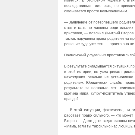
имеется. В Уголовном кодексе стат
последствиями тоже есть, но привле
оказывается просто невыполнимым.
— Заявление от потерпевшего родителя 
отец и мать не лишены родительских 
приставов, — пояснил Дмитрий Второв.
так как нарушены права родителя на про
решение суда уже есть — просто оно не
Полномочий у судебных приставов силой
В результате складывается ситуация, пр
в этой истории, не усматривает риско
нахождения реально не установлено
родителем. Юридически службы правы
результате за несколько лет неиспо
картина мира, супруг-похититель утве
правдой.
— В этой ситуации, фактически, ни о
работает право сильного, — кто может 
Второв. — Даже дети видят: законы ниче
«Мама, если ты так сильно нас любишь, 