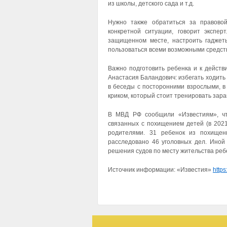
из школы, детского сада и т.д.
Нужно также обратиться за правово
конкретной ситуации, говорит экспе
защищенном месте, настроить гаджеты
пользоваться всеми возможными средст
Важно подготовить ребенка и к действ
Анастасия Баландович: избегать ходить
в беседы с посторонними взрослыми, в
криком, который стоит тренировать зара
В МВД РФ сообщили «Известиям», что
связанных с похищением детей (в 2021
родителями. 31 ребенок из похище
расследовано 46 уголовных дел. Иной
решения судов по месту жительства реб
Источник информации: «Известия»
https: