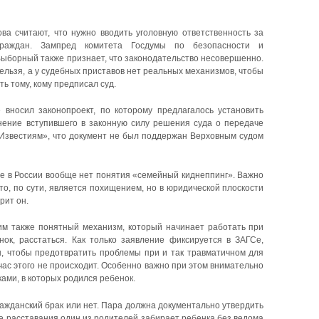
ва считают, что нужно вводить уголовную ответственность за
раждан. Зампред комитета Госдумы по безопасности и
ыборный также признает, что законодательство несовершенно.
ельзя, а у судебных приставов нет реальных механизмов, чтобы
ть тому, кому предписал суд.
 вносил законопроект, по которому предлагалось установить
нение вступившего в законную силу решения суда о передаче
Известиям», что документ не был поддержан Верховным судом
е в России вообще нет понятия «семейный киднеппинг». Важно
то, по сути, является похищением, но в юридической плоскости
рит он.
им также понятный механизм, который начинает работать при
ок, расстаться. Как только заявление фиксируется в ЗАГСе,
, чтобы предотвратить проблемы при и так травматичном для
ас этого не происходит. Особенно важно при этом внимательно
ами, в которых родился ребенок.
ажданский брак или нет. Пара должна документально утвердить
е расставания один из родителей забирает ребенка без ведома