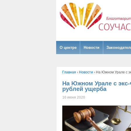
О центре
Hовости
Законодател
Главная
›
Hовости
›
На Южном Урале с эк
На Южном Урале с экс-
рублей ущерба
16 июня 2020