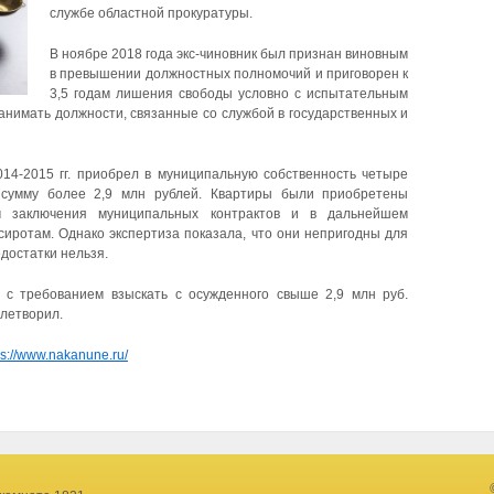
службе областной прокуратуры.
В ноябре 2018 года экс-чиновник был признан виновным
в превышении должностных полномочий и приговорен к
3,5 годам лишения свободы условно с испытательным
занимать должности, связанные со службой в государственных и
14-2015 гг. приобрел в муниципальную собственность четыре
сумму более 2,9 млн рублей. Квартиры были приобретены
 заключения муниципальных контрактов и в дальнейшем
иротам. Однако экспертиза показала, что они непригодны для
достатки нельзя.
 с требованием взыскать с осужденного свыше 2,9 млн руб.
летворил.
ps://www.nakanune.ru/