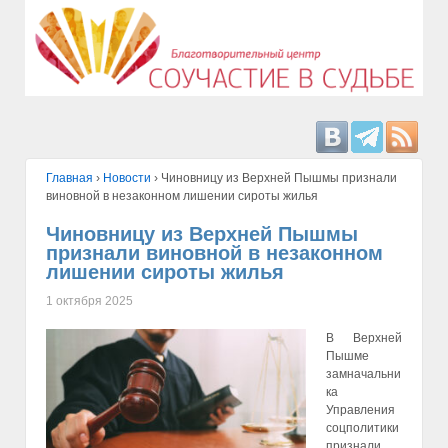
Главная
›
Hовости
›
Чиновницу из Верхней Пышмы признали
виновной в незаконном лишении сироты жилья
Чиновницу из Верхней Пышмы
признали виновной в незаконном
лишении сироты жилья
1 октября 2025
В Верхней
Пышме
замначальни
ка
Управления
соцполитики
признали