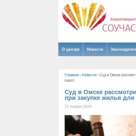
О центре
Hовости
Законодател
Главная
›
Hовости
›
Суд в Омске рассмо
сирот
Суд в Омске рассмотр
при закупке жилья для
21 января 2026