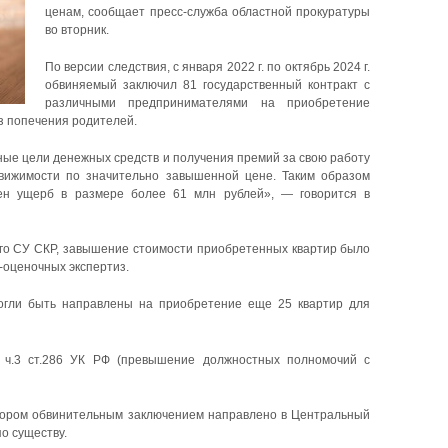
ценам, сообщает пресс-служба областной прокуратуры
во вторник.
По версии следствия, с января 2022 г. по октябрь 2024 г.
обвиняемый заключил 81 государственный контракт с
различными предпринимателями на приобретение
ез попечения родителей.
ные цели денежных средств и получения премий за свою работу
движимости по значительно завышенной цене. Таким образом
ен ущерб в размере более 61 млн рублей», — говорится в
ого СУ СКР, завышение стоимости приобретенных квартир было
-оценочных экспертиз.
могли быть направлены на приобретение еще 25 квартир для
» ч.3 ст.286 УК РФ (превышение должностных полномочий с
рором обвинительным заключением направлено в Центральный
о существу.