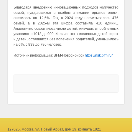
Благодаря внедрению инновационных подходов количество
семей, нуждающихся в особом внимании органов опеки,
снизилось на 12,6%. Так, в 2024 году насчитывалось 476
семей, а в 2025-м эта цифра составила 416 единиц.
Аналогично сократилось число детей, живущих в проблемных
условиях: с 1018 до 909. Количество выявленных детей-сирот
и детей, оставшихся без попечения родителей, уменьшилось
на 6%, с 839 до 786 человек.
Источник информации: BFM-Новосибирск
https://nsk.bfm.ru/
127025, Москва, ул. Новый Арбат, дом 19, комната 1821