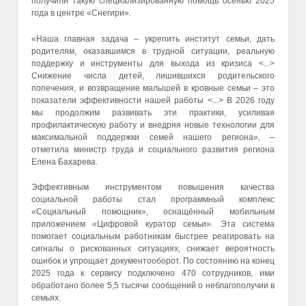
получили такую специализированную помощь осенью 2025
года в центре «Снегири».
«Наша главная задача – укрепить институт семьи, дать
родителям, оказавшимся в трудной ситуации, реальную
поддержку и инструменты для выхода из кризиса <...>
Снижение числа детей, лишившихся родительского
попечения, и возвращение малышей в кровные семьи – это
показатели эффективности нашей работы <...> В 2026 году
мы продолжим развивать эти практики, усиливая
профилактическую работу и внедряя новые технологии для
максимальной поддержки семей нашего региона», –
отметила министр труда и социального развития региона
Елена Бахарева.
Эффективным инструментом повышения качества
социальной работы стал программный комплекс
«Социальный помощник», оснащённый мобильным
приложением «Цифровой куратор семьи». Эта система
помогает социальным работникам быстрее реагировать на
сигналы о рискованных ситуациях, снижает вероятность
ошибок и упрощает документооборот. По состоянию на конец
2025 года к сервису подключено 470 сотрудников, ими
обработано более 5,5 тысячи сообщений о неблагополучии в
семьях.