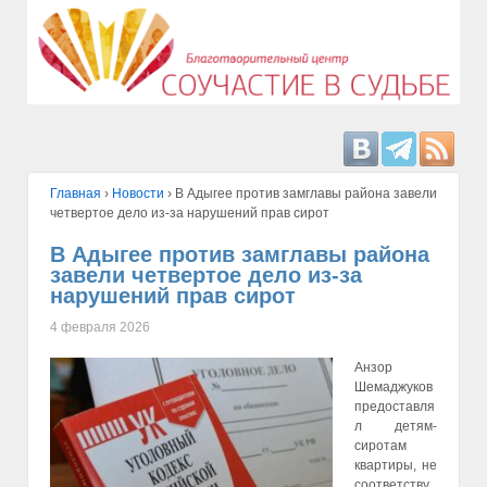
Главная
›
Hовости
›
В Адыгее против замглавы района завели
четвертое дело из-за нарушений прав сирот
В Адыгее против замглавы района
завели четвертое дело из-за
нарушений прав сирот
4 февраля 2026
Анзор
Шемаджуков
предоставля
л детям-
сиротам
квартиры, не
соответству