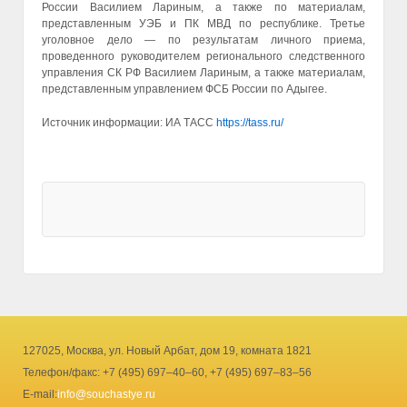
России Василием Лариным, а также по материалам,
представленным УЭБ и ПК МВД по республике. Третье
уголовное дело — по результатам личного приема,
проведенного руководителем регионального следственного
управления СК РФ Василием Лариным, а также материалам,
представленным управлением ФСБ России по Адыгее.
Источник информации: ИА ТАСС
https://tass.ru/
127025, Москва, ул. Новый Арбат, дом 19, комната 1821
Телефон/факс: +7 (495) 697–40–60, +7 (495) 697–83–56
E-mail:
info@souchastye.ru