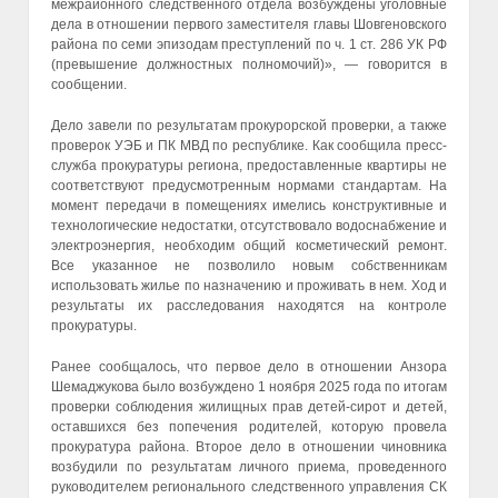
межрайонного следственного отдела возбуждены уголовные
дела в отношении первого заместителя главы Шовгеновского
района по семи эпизодам преступлений по ч. 1 ст. 286 УК РФ
(превышение должностных полномочий)», — говорится в
сообщении.
Дело завели по результатам прокурорской проверки, а также
проверок УЭБ и ПК МВД по республике. Как сообщила пресс-
служба прокуратуры региона, предоставленные квартиры не
соответствуют предусмотренным нормами стандартам. На
момент передачи в помещениях имелись конструктивные и
технологические недостатки, отсутствовало водоснабжение и
электроэнергия, необходим общий косметический ремонт.
Все указанное не позволило новым собственникам
использовать жилье по назначению и проживать в нем. Ход и
результаты их расследования находятся на контроле
прокуратуры.
Ранее сообщалось, что первое дело в отношении Анзора
Шемаджукова было возбуждено 1 ноября 2025 года по итогам
проверки соблюдения жилищных прав детей-сирот и детей,
оставшихся без попечения родителей, которую провела
прокуратура района. Второе дело в отношении чиновника
возбудили по результатам личного приема, проведенного
руководителем регионального следственного управления СК